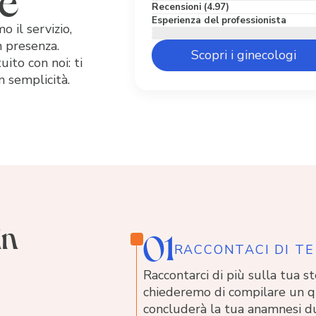
Recensioni (4.97)
Esperienza del professionista
mo il servizio,
n presenza.
Scopri i ginecologi
uito con noi: ti
n semplicità.
in
01
RACCONTACI DI TE
Raccontarci di più sulla tua sto
chiederemo di compilare un qu
concluderà la tua anamnesi d