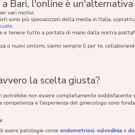
a Bari, l'online è un'alternativa
er vari motivi:
isti sono più specializzati della media in Italia, soprattu
suale
.
te e tenere tutto a portata di mano dalla nostra piattaf
za o nuovi sintomi, siamo sempre lì per te, collaborand
avvero la scelta giusta?
ari potrebbe non essere completamente soddisfacente s
. La competenza e l'esperienza del ginecologo sono fond
i:
 di avere patologie come
endometriosi
,
vulvodinia
o
do