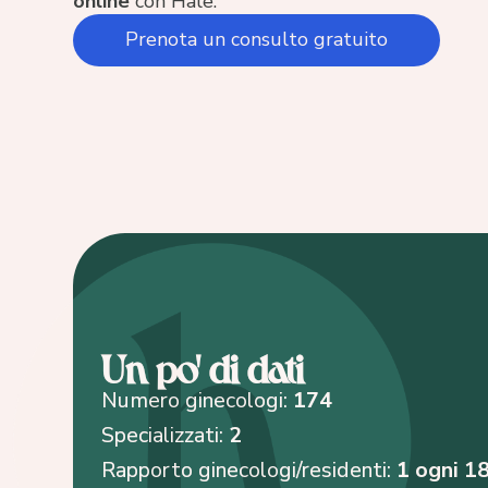
online
con Hale.
Prenota un consulto gratuito
Un po' di dati
Numero ginecologi:
174
Specializzati:
2
Rapporto ginecologi/residenti:
1 ogni 1