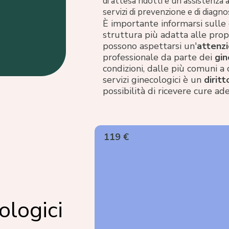
di attesa ridotti e un'assistenza
servizi di prevenzione e di diagn
È importante informarsi sulle d
struttura più adatta alle propr
possono aspettarsi un'
attenzi
professionale da parte dei
gin
condizioni, dalle più comuni a q
servizi ginecologici è un
dirit
possibilità di ricevere cure ad
119 €
ologici