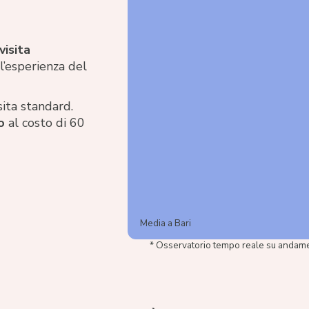
visita
ll’esperienza del
sita standard.
o
al costo di 60
Media a Bari
* Osservatorio tempo reale su andame