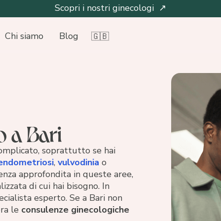
Scopri i nostri ginecologi ↗
Chi siamo
Blog
🇬🇧
 a Bari
mplicato, soprattutto se hai
endometriosi
,
vulvodinia
o
ienza approfondita in queste aree,
izzata di cui hai bisogno. In
ecialista esperto. Se a Bari non
era le
consulenze ginecologiche