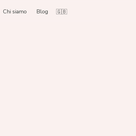
Chi siamo
Blog
🇬🇧
Ecco
Il Dot
specia
un app
femmin
offre 
miglior
obietti
più mo
terape
empati