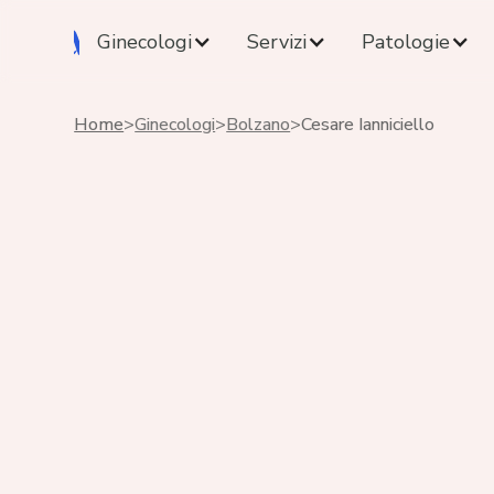
Ginecologi
Servizi
Patologie
Home
>
Ginecologi
>
Bolzano
>
Cesare Ianniciello