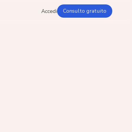
Consulto gratuito
Accedi
 il tuo ginecologo
t. Quintino Cesare Ianniciello è ginecologo
lizzato in endometriosi e dolore pelvico, con
roccio attento e personalizzato alla salute
ile. Grazie a competenza ed esperienza,
diagnosi accurate e terapie mirate per
are la qualità di vita delle pazienti. Il suo
vo è fornire soluzioni efficaci attraverso le
derne tecniche diagnostiche e
utiche, accompagnando ogni paziente con
a e dedizione.