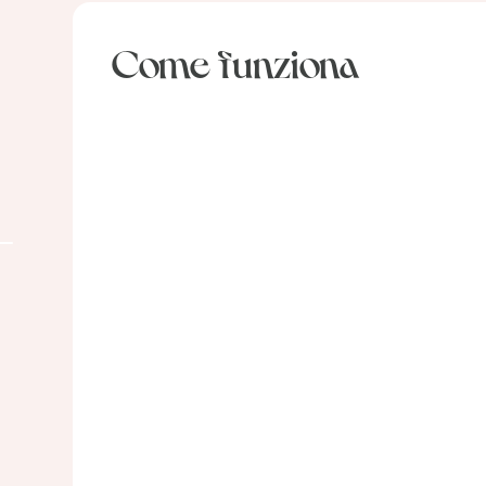
Come funziona
01
Raccontaci la
Sv
tua storia
in
Compila il questionario di
Pren
anamnesi prima della visita. In
nel
questo modo, tutte le
Hale
informazioni saranno
esa
centralizzate, permettendo alla
info
nostra equipe di partire da
pro
un’analisi completa del tuo caso
nec