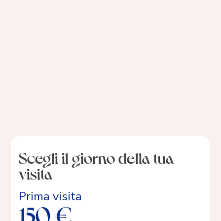
2018 Laurea magistrale in Medicina e
Chirurgia, Università Vita-Salute San
Raffaele, con votazione 110 e lode
2018 Ricercatrice in chirurgia fetale e
uroginecologia presso KU Leuven (Belgio)
2014 Volontaria in ambito medico presso
Mwanyamala Hospital in Dar Es Salaam
(Tanzania)
I nostri criteri di selezione
Scegli il giorno della tua
visita
Prima visita
150 €