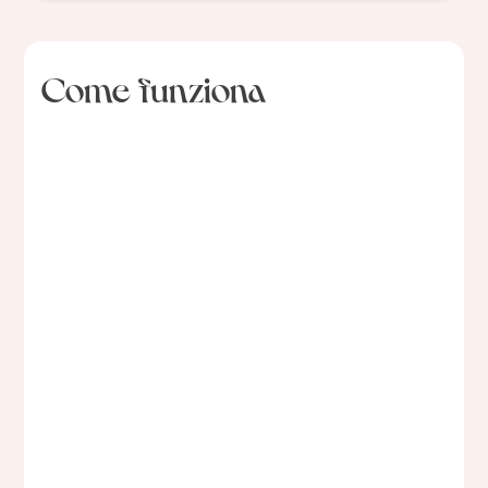
Come funziona
01
Raccontaci la
tua storia
Compila il questionario di anamnesi prima della
visita. In questo modo, tutte le informazioni
saranno centralizzate, permettendo alla nostra
equipe di partire da un’analisi completa del tuo
caso e di offrirti il miglior percorso possibile
senza tralasciare nulla.