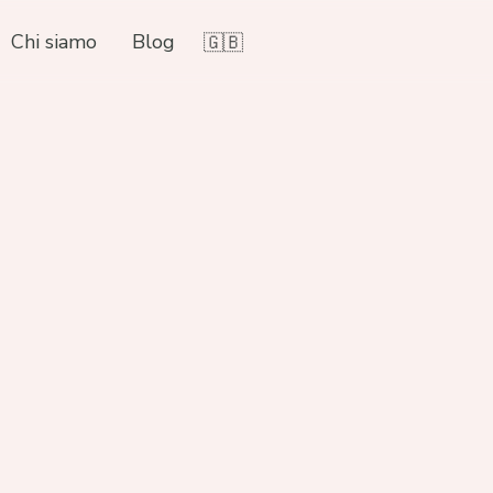
Chi siamo
Blog
🇬🇧
Sulla 
Espert
Pavime
le don
Laurea
conseg
e Riab
Attual
a Bolz
gamma 
formaz