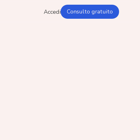
Consulto gratuito
Accedi
professionista
a in Rieducazione funzionale del
nto Pelvico, con una passione per aiutare
ne a riappropriarsi del proprio corpo.
ta in Ostetricia con lode nel 2015 e ha
uito un Master in Diagnostica strumentale
ilitazione del Pavimento Pelvico nel 2017.
mente esercita come libera professionista
ano, offrendo trattamenti per una vasta
di disfunzioni pelviche, e continua la sua
ione con una laurea in Scienze Motorie.