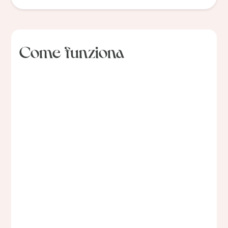
Come funziona
01
Raccontaci la
tua storia
Compila il questionario di anamnesi prima della
visita. In questo modo, tutte le informazioni
saranno centralizzate, permettendo alla nostra
equipe di partire da un’analisi completa del tuo
caso e di offrirti il miglior percorso possibile