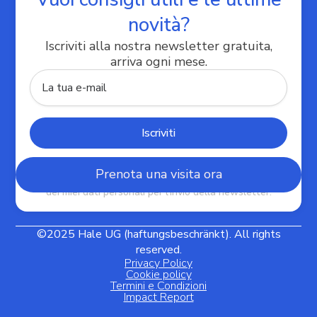
novità?
Iscriviti alla nostra newsletter gratuita,
Le tue preferenze relative alla privacy
arriva ogni mese.
Cliccando "Invia", confermo di aver letto e compreso
Prenota una visita ora
l'Informativa Privacy e di acconsentire al trattamento
dei miei dati personali per l'invio della newsletter.
©2025 Hale UG (haftungsbeschränkt). All rights
reserved.
Privacy Policy
Cookie policy
Termini e Condizioni
Impact Report