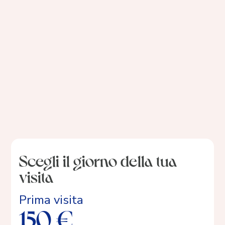
2018 Laurea magistrale in Medicina e
Chirurgia, Università Vita-Salute San
Raffaele, con votazione 110 e lode
2018 Ricercatrice in chirurgia fetale e
uroginecologia presso KU Leuven (Belgio)
2014 Volontaria in ambito medico presso
Mwanyamala Hospital in Dar Es Salaam
(Tanzania)
I nostri criteri di selezione
Scegli il giorno della tua
visita
Prima visita
150 €