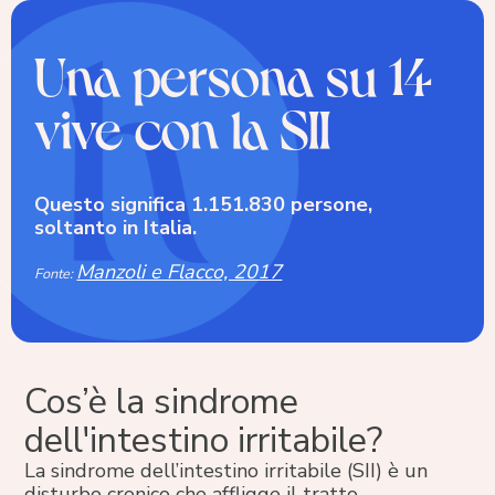
Una persona su 14
vive con la SII
Questo significa 1.151.830 persone,
soltanto in Italia.
Manzoli e Flacco, 2017
Fonte:
Cos’è la sindrome
dell'intestino irritabile?
La sindrome dell’intestino irritabile (SII) è un
disturbo cronico che affligge il tratto