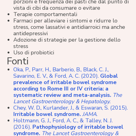
porzioni e frequenza dei pasti che dal punto di
vista di cibi da consumare o evitare
Terapie comportamentali
Farmaci per alleviare i sintomi e ridurre lo
stress, come lassativi e antidiarroici ma anche
antidepressivi
Adozione di strategie per la gestione dello
stress
Uso di probiotici
Fonti
Oka, P., Parr, H., Barberio, B., Black, C. J.,
Savarino, E. V., & Ford, A. C. (2020).
Global
prevalence of irritable bowel syndrome
according to Rome III or IV criteria: a
systematic review and meta-analysis.
The
Lancet Gastroenterology & Hepatology.
Chey, W. D., Kurlander, J., & Eswaran, S. (2015).
Irritable bowel syndrome.
JAMA
.
Holtmann, G. J., Ford, A. C., & Talley, N. J.
(2016).
Pathophysiology of irritable bowel
syndrome.
The Lancet Gastroenterology &