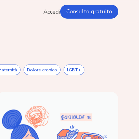
Consulto gratuito
Accedi
Maternità
Dolore cronico
LGBT+