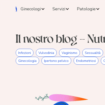
Ginecologi
Servizi
Patologie
Il nostro blog - Nut
Infezioni
Vulvodinia
Vaginismo
Sessualità
Ginecologia
Ipertono pelvico
Endometriosi
C