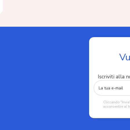
Vu
Iscriviti alla
Cliccando "Invia"
acconsentire al t