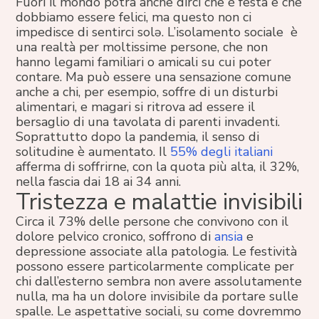
Fuori il mondo potrà anche dirci che è festa e che
dobbiamo essere felici, ma questo non ci
impedisce di sentirci solə. L’isolamento sociale è
una realtà per moltissime persone, che non
hanno legami familiari o amicali su cui poter
contare. Ma può essere una sensazione comune
anche a chi, per esempio, soffre di un disturbi
alimentari, e magari si ritrova ad essere il
bersaglio di una tavolata di parenti invadenti.
Soprattutto dopo la pandemia, il senso di
solitudine è aumentato. Il
55% degli italiani
afferma di soffrirne, con la quota più alta, il 32%,
nella fascia dai 18 ai 34 anni.
Tristezza e malattie invisibili
Circa il 73% delle persone che convivono con il
dolore pelvico cronico, soffrono di
ansia
e
depressione associate alla patologia. Le festività
possono essere particolarmente complicate per
chi dall’esterno sembra non avere assolutamente
nulla, ma ha un dolore invisibile da portare sulle
spalle. Le aspettative sociali, su come dovremmo