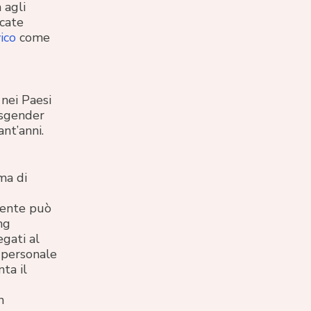
 agli
icate
ico
come
 nei Paesi
nsgender
nt’anni.
ma di
mente può
ng
egati al
n personale
ta il
n