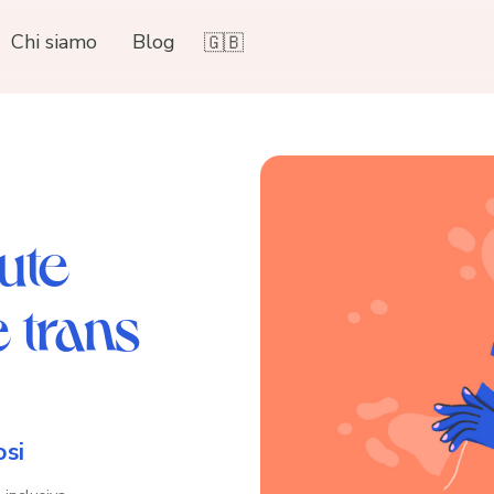
Chi siamo
Blog
🇬🇧
lute
 trans
si