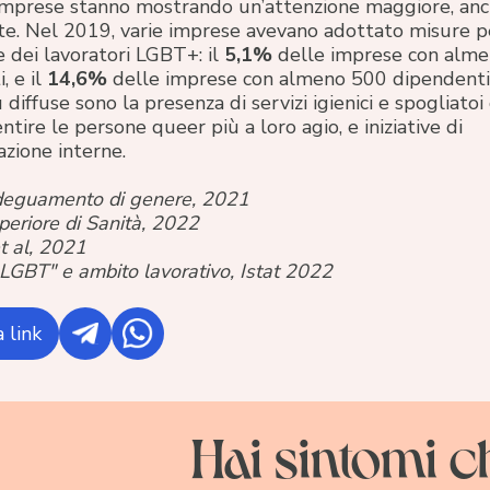
imprese stanno mostrando un’attenzione maggiore, anc
te. Nel 2019, varie imprese avevano adottato misure pe
ne dei lavoratori LGBT+: il
5,1%
delle imprese con alm
, e il
14,6%
delle imprese con almeno 500 dipendenti
 diffuse sono la presenza di servizi igienici e spogliatoi
entire le persone queer più a loro agio, e iniziative di
zazione interne.
adeguamento di genere, 2021
uperiore di Sanità, 2022
t al, 2021
 LGBT" e ambito lavorativo, Istat 2022
 link
Hai sintomi c