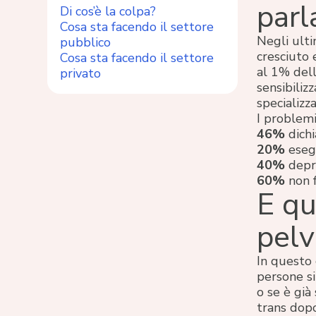
parl
Di cos’è la colpa?
Cosa sta facendo il settore
Negli ulti
pubblico
cresciuto
Cosa sta facendo il settore
al 1% dell
privato
sensibiliz
specializza
I problemi
46%
dichi
20%
esegu
40%
depr
60%
non f
E qu
pelv
In questo 
persone si
o se è già
trans dopo