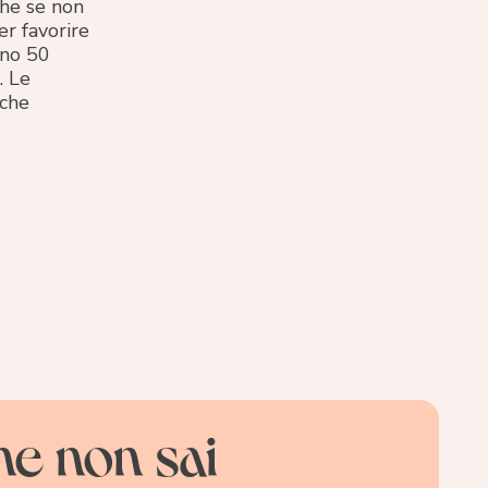
he se non
r favorire
eno 50
. Le
 che
he non sai