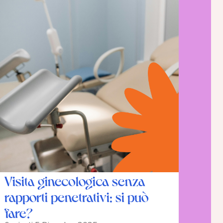
Visita ginecologica senza
rapporti penetrativi: si può
fare?