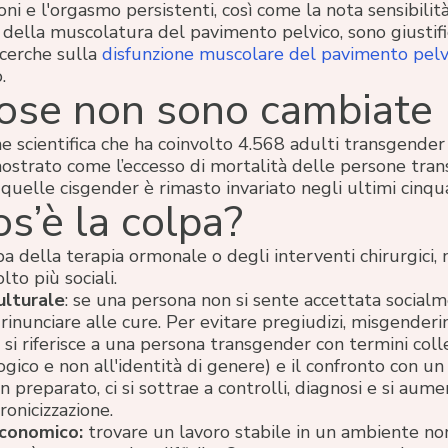
ni e l'orgasmo persistenti, così come la nota sensibilità
della muscolatura del pavimento pelvico, sono giustif
ricerche sulla
disfunzione muscolare del pavimento pelv
.
ose non sono cambiate
e scientifica che ha coinvolto 4.568 adulti transgender
ostrato come l’eccesso di mortalità delle persone tra
 quelle cisgender è rimasto invariato negli ultimi cinqua
os’è la colpa?
a della terapia ormonale o degli interventi chirurgici, 
lto più sociali.
ulturale
: se una persona non si sente accettata social
rinunciare alle cure. Per evitare pregiudizi, misgenderi
 si riferisce a una persona transgender con termini coll
ogico e non all'identità di genere) e il confronto con u
 preparato, ci si sottrae a controlli, diagnosi e si aumen
cronicizzazione.
economico:
trovare un lavoro stabile in un ambiente no