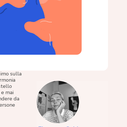
imo sulla
armonia
stello
e mai
endere da
persone