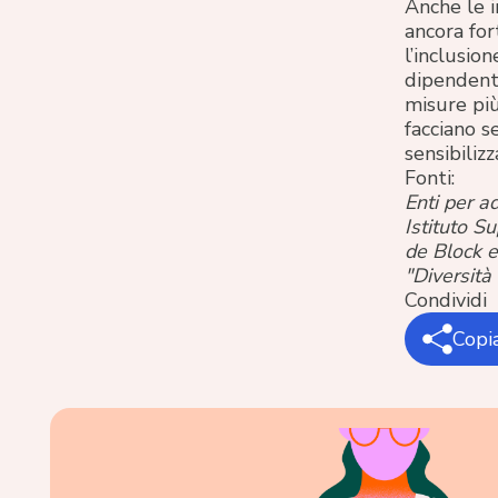
Anche le 
ancora for
l’inclusio
dipendenti
misure più
facciano s
sensibiliz
Fonti:
Enti per 
Istituto S
de Block e
"Diversità
Condividi
Copia