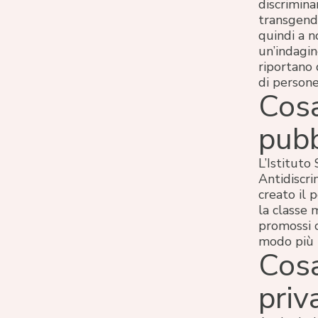
discrimina
transgende
quindi a n
un’indagin
riportano 
di persone
Cosa
pubb
L’Istituto
Antidiscri
creato il 
la classe 
promossi c
modo più i
Cosa
priv