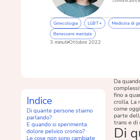
comunicatrice
Ginecologia
LGBT+
Medicina di g
Benessere mentale
3 minuti
Ottobre 2022
Da quando
complessit
fino a qua
Indice
crolla. La
come oggi
Di quante persone stiamo
parte dell
parlando?
trans e di
E quando si sperimenta
Di q
dolore pelvico cronico?
Le cose non sono cambiate