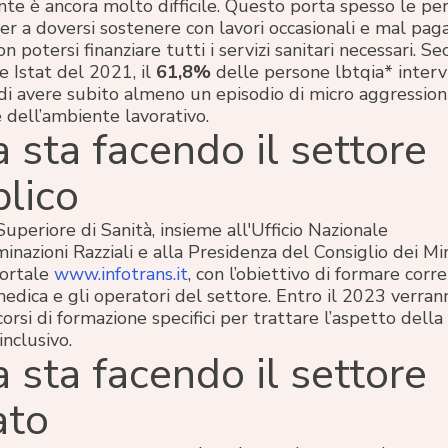
nte è ancora molto difficile. Questo porta spesso le pe
r a doversi sostenere con lavori occasionali e mal paga
on potersi finanziare tutti i servizi sanitari necessari. S
e Istat del 2021, il
61,8%
delle persone lbtqia* interv
di avere subito almeno un episodio di micro aggression
 dell’ambiente lavorativo.
 sta facendo il settore
lico
 Superiore di Sanità, insieme all'Ufficio Nazionale
minazioni Razziali e alla Presidenza del Consiglio dei Min
portale
www.infotrans.it
, con l’obiettivo di formare cor
medica e gli operatori del settore. Entro il 2023 verran
orsi di formazione specifici per trattare l’aspetto della
nclusivo.
 sta facendo il settore
ato