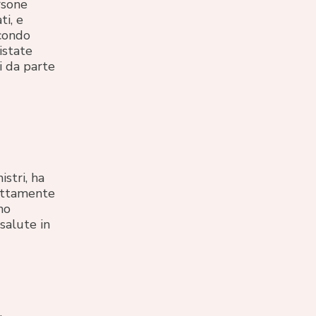
rsone
ti, e
econdo
istate
i da parte
istri, ha
rettamente
no
 salute in