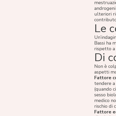
mestruazio
androgeni 
ulteriori 
contributo
Le c
Un’indagin
Bassi ha m
rispetto a
Di c
Non è colp
aspetti mo
Fattore c
tendere a 
(quando ci
sesso biol
medico non
rischio di 
Fattore 